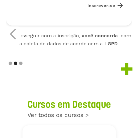

Inscrever-se
Ao prosseguir com a inscrição,
você concorda
com
a coleta de dados de acordo com a
LGPD
.
Slide 3 of 3.
Cursos em Destaque
Ver todos os cursos >