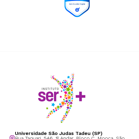
Universidade São Judas Tadeu (SP)
Rua Taquari, 546, 1º Andar, Bloco C, Mooca, São